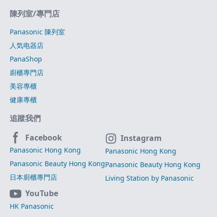
陳列室/專門店
Panasonic 陳列室
人気电器店
PanaShop
廚櫃專門店
美容專櫃
健康專櫃
追蹤我們
Facebook
Instagram
Panasonic Hong Kong
Panasonic Hong Kong
Panasonic Beauty Hong Kong
Panasonic Beauty Hong Kong
日本廚櫃專門店
Living Station by Panasonic
YouTube
HK Panasonic