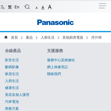
捷徑選項
回到首頁
跳到捷徑選項
跳到主導航選單
跳至
A
繁
En
A
/
A
主導航選單
主內容
首頁
產品
入廚生活
其他廚房電器
攪拌機
網站指南
全線產品
支援服務
影音生活
服務中心及維修站
數碼影像
網上保修登記
家居生活
聯絡我們
入廚生活
健康生活
美容及個人護理
汽車電池
商務方案