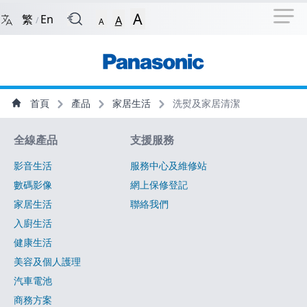
捷徑選項
回到首頁
跳到捷徑選項
跳到主導航選單
跳至
A
繁
En
A
/
A
主導航選單
主內容
首頁
產品
家居生活
洗熨及家居清潔
網站指南
全線產品
支援服務
影音生活
服務中心及維修站
數碼影像
網上保修登記
家居生活
聯絡我們
入廚生活
健康生活
美容及個人護理
汽車電池
商務方案