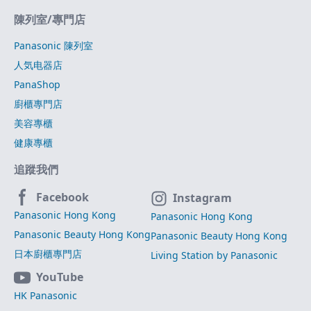
陳列室/專門店
Panasonic 陳列室
人気电器店
PanaShop
廚櫃專門店
美容專櫃
健康專櫃
追蹤我們
Facebook
Instagram
Panasonic Hong Kong
Panasonic Hong Kong
Panasonic Beauty Hong Kong
Panasonic Beauty Hong Kong
日本廚櫃專門店
Living Station by Panasonic
YouTube
HK Panasonic