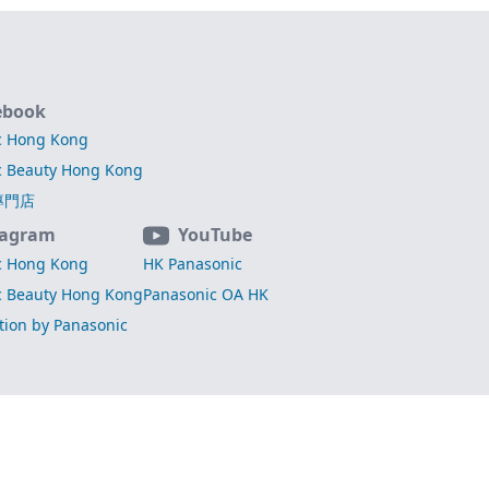
ebook
c Hong Kong
c Beauty Hong Kong
專門店
tagram
YouTube
c Hong Kong
HK Panasonic
c Beauty Hong Kong
Panasonic OA HK
ation by Panasonic