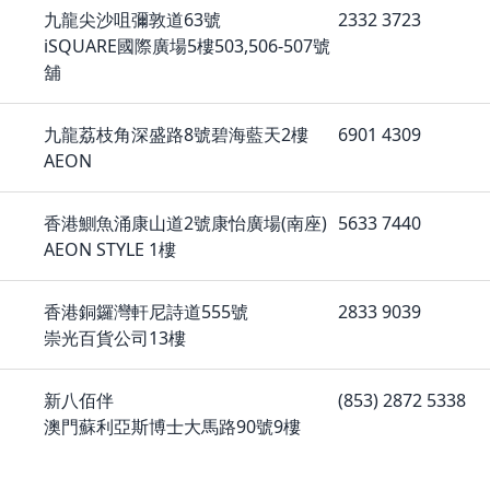
九龍尖沙咀彌敦道63號
2332 3723
iSQUARE國際廣場5樓503,506-507號
舖
九龍荔枝角深盛路8號碧海藍天2樓
6901 4309
AEON
香港鰂魚涌康山道2號康怡廣場(南座)
5633 7440
AEON STYLE 1樓
香港銅鑼灣軒尼詩道555號
2833 9039
崇光百貨公司13樓
新八佰伴
(853) 2872 5338
澳門蘇利亞斯博士大馬路90號9樓