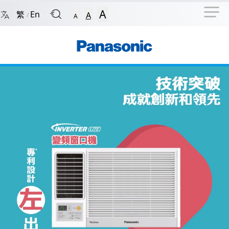
捷徑選項
回到首頁
跳到捷徑選項
跳到主導航選單
跳至
A
繁
En
A
/
A
Panasonic - 香港
主導航選單
主內容