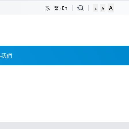
A
繁
En
A
/
A
絡我們