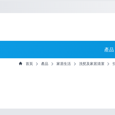
捷徑選項
回到首頁
跳到捷徑選項
跳到主導航選單
跳至
主導航選單
產品
主內容
首頁
產品
家居生活
洗熨及家居清潔