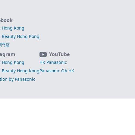
ebook
c Hong Kong
c Beauty Hong Kong
專門店
tagram
YouTube
c Hong Kong
HK Panasonic
c Beauty Hong Kong
Panasonic OA HK
ation by Panasonic