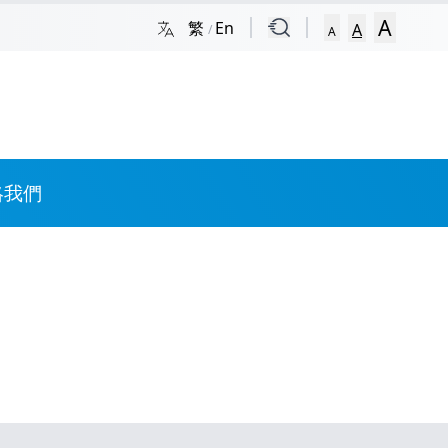
A
繁
En
A
/
A
絡我們