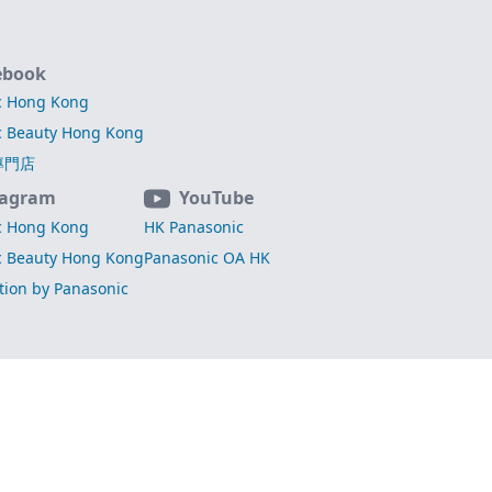
ebook
c Hong Kong
c Beauty Hong Kong
專門店
tagram
YouTube
c Hong Kong
HK Panasonic
c Beauty Hong Kong
Panasonic OA HK
ation by Panasonic