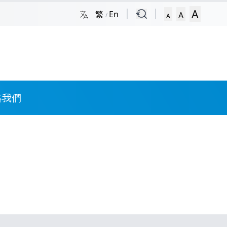
A
繁
En
A
/
A
絡我們