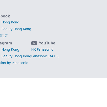
ebook
c Hong Kong
c Beauty Hong Kong
專門店
tagram
YouTube
c Hong Kong
HK Panasonic
c Beauty Hong Kong
Panasonic OA HK
ation by Panasonic