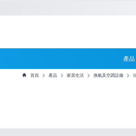
捷徑選項
回到首頁
跳到捷徑選項
跳到主導航選單
跳至
主導航選單
產品
主內容
首頁
產品
家居生活
換氣及空調設備