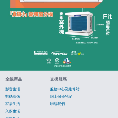
網站指南
全線產品
支援服務
影音生活
服務中心及維修站
數碼影像
網上保修登記
家居生活
聯絡我們
入廚生活