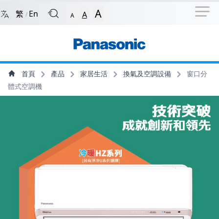
捷徑選項
回到首頁
跳到捷徑選項
跳到主導航選單
跳至
A
繁
En
A
/
A
主導航選單
主內容
首頁
產品
家居生活
換氣及空調設備
窗口分
體式空調機