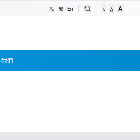
A
繁
En
A
/
A
絡我們