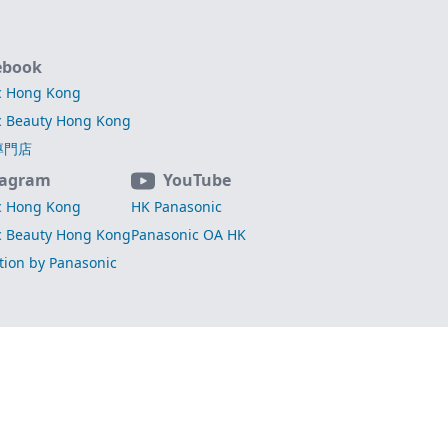
ebook
c Hong Kong
c Beauty Hong Kong
專門店
tagram
YouTube
c Hong Kong
HK Panasonic
c Beauty Hong Kong
Panasonic OA HK
ation by Panasonic