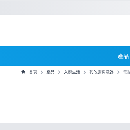
捷徑選項
回到首頁
跳到捷徑選項
跳到主導航選單
跳至
主導航選單
產品
主內容
首頁
產品
入廚生活
其他廚房電器
電