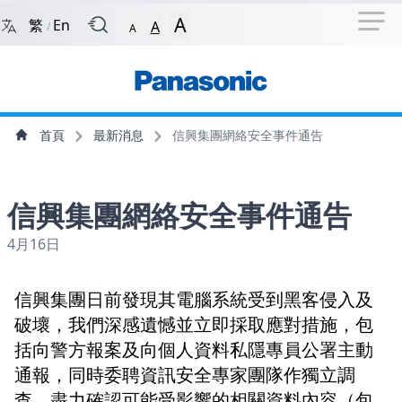
捷徑選項
回到首頁
跳到捷徑選項
跳到主導航選單
跳至
A
繁
En
A
/
A
主導航選單
主內容
首頁
最新消息
信興集團網絡安全事件通告
信興集團網絡安全事件通告
4月16日
信興集團日前發現其電腦系統受到黑客侵入及
破壞，我們深感遺憾並立即採取應對措施，包
括向警方報案及向個人資料私隱專員公署主動
通報，同時委聘資訊安全專家團隊作獨立調
查，盡力確認可能受影響的相關資料內容（包