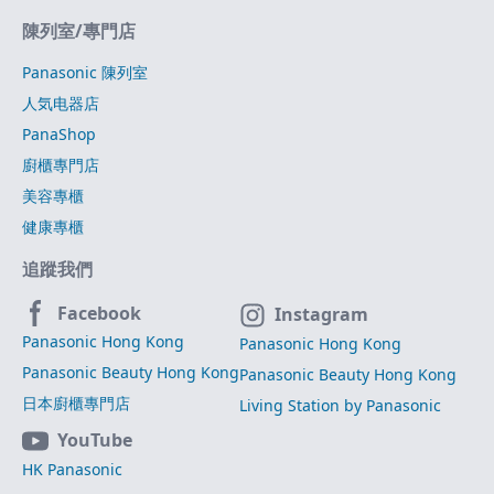
陳列室/專門店
Panasonic 陳列室
人気电器店
PanaShop
廚櫃專門店
美容專櫃
健康專櫃
追蹤我們
Facebook
Instagram
Panasonic Hong Kong
Panasonic Hong Kong
Panasonic Beauty Hong Kong
Panasonic Beauty Hong Kong
日本廚櫃專門店
Living Station by Panasonic
YouTube
HK Panasonic