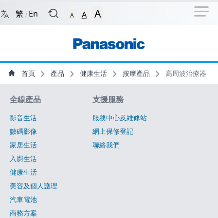
捷徑選項
回到首頁
跳到捷徑選項
跳到主導航選單
跳至
A
繁
En
A
/
A
主導航選單
主內容
首頁
產品
健康生活
按摩產品
高周波治療器
網站指南
全線產品
支援服務
影音生活
服務中心及維修站
數碼影像
網上保修登記
家居生活
聯絡我們
入廚生活
健康生活
美容及個人護理
汽車電池
商務方案