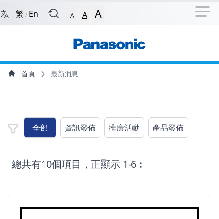
捷徑選項
回到首頁
跳到捷徑選項
跳到主導航選單
跳至
A
繁
En
A
/
A
主導航選單
主內容
首頁
最新消息
全部
資訊發佈
推廣活動
產品發佈
總共有10個項目，正顯示 1-6︰