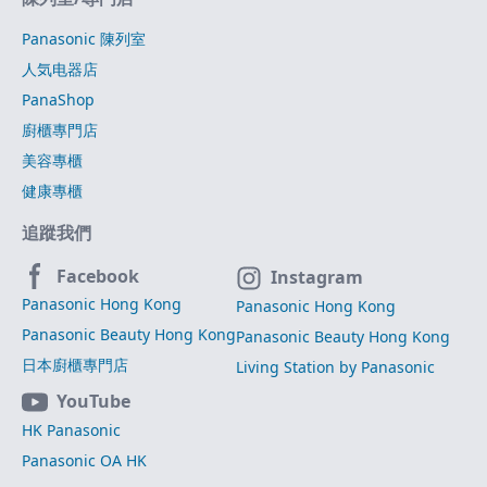
Panasonic 陳列室
人気电器店
PanaShop
廚櫃專門店
美容專櫃
健康專櫃
追蹤我們
Facebook
Instagram
Panasonic Hong Kong
Panasonic Hong Kong
Panasonic Beauty Hong Kong
Panasonic Beauty Hong Kong
日本廚櫃專門店
Living Station by Panasonic
YouTube
HK Panasonic
Panasonic OA HK