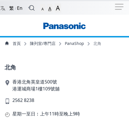
捷徑選項
回到首頁
跳到捷徑選項
跳到主導航選單
跳至
A
繁
En
A
/
A
主導航選單
主內容
首頁
陳列室/專門店
PanaShop
北角
北角
香港北角英皇道500號
港運城商場1樓109號舖
2562 8238
星期一至日︰上午11時至晚上9時