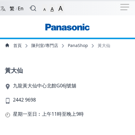
捷徑選項
回到首頁
跳到捷徑選項
跳到主導航選單
跳至
A
繁
En
A
/
A
主導航選單
主內容
首頁
陳列室/專門店
PanaShop
黃大仙
黃大仙
九龍黃大仙中心北館G06J號舖
2442 9698
星期一至日︰上午11時至晚上9時