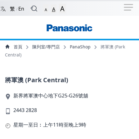
捷徑選項
回到首頁
跳到捷徑選項
跳到主導航選單
跳至
A
繁
En
A
/
A
主導航選單
主內容
首頁
陳列室/專門店
PanaShop
將軍澳 (Park
Central)
將軍澳 (Park Central)
新界將軍澳中心地下G25-G26號舖
2443 2828
星期一至日︰上午11時至晚上9時