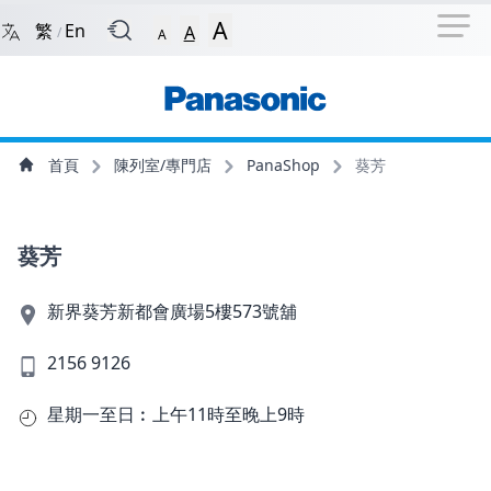
捷徑選項
回到首頁
跳到捷徑選項
跳到主導航選單
跳至
A
繁
En
A
/
A
主導航選單
主內容
首頁
陳列室/專門店
PanaShop
葵芳
葵芳
新界葵芳新都會廣場5樓573號舖
2156 9126
星期一至日︰上午11時至晚上9時