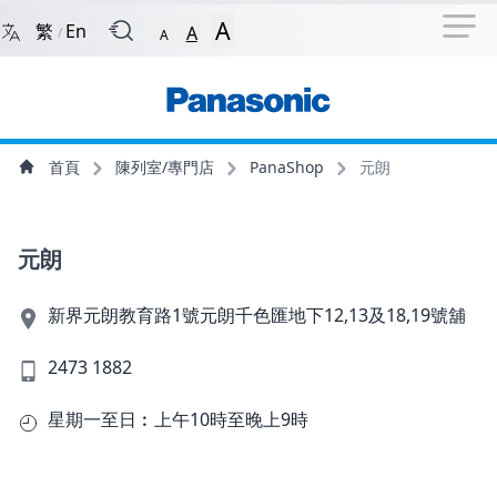
捷徑選項
回到首頁
跳到捷徑選項
跳到主導航選單
跳至
A
繁
En
A
/
A
主導航選單
主內容
首頁
陳列室/專門店
PanaShop
元朗
元朗
新界元朗教育路1號元朗千色匯地下12,13及18,19號舖
2473 1882
星期一至日︰上午10時至晚上9時